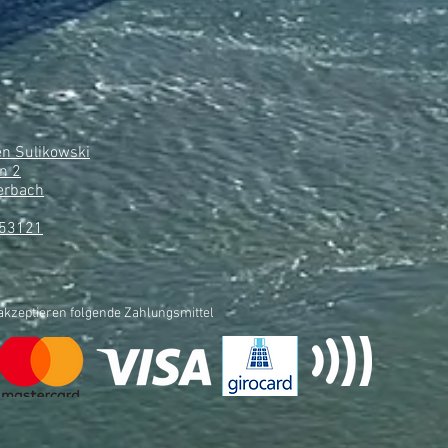
n Sulikowski
n 2
erbach
853121
akzeptieren folgende Zahlungsmittel