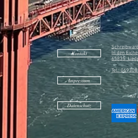
Schreibware
Kontakt
In den Eiche
65835 Lied
Tel.: 06930
Impressum
Wir 
Datenschutz