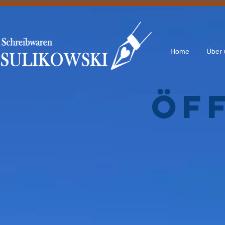
Home
Über 
Öf