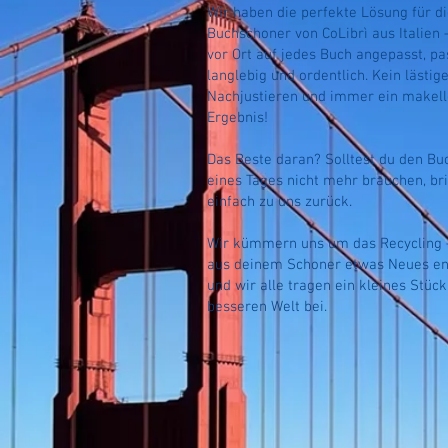
Wir haben die perfekte Lösung für di
Buchschoner von CoLibrì aus Italien 
vor Ort auf jedes Buch angepasst, p
langlebig und ordentlich. Kein lästig
Nachjustieren und immer ein makel
Ergebnis!
Das Beste daran? Solltest du den B
eines Tages nicht mehr brauchen, bri
einfach zu uns zurück.
Wir kümmern uns um das Recycling 
aus deinem Schoner etwas Neues en
und wir alle tragen ein kleines Stück
besseren Welt bei.