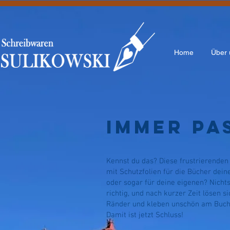
Home
Über 
Immer Pa
Kennst du das? Diese frustrierende
mit Schutzfolien für die Bücher dein
oder sogar für deine eigenen? Nichts
richtig, und nach kurzer Zeit lösen si
Ränder und kleben unschön am Buc
Damit ist jetzt Schluss!