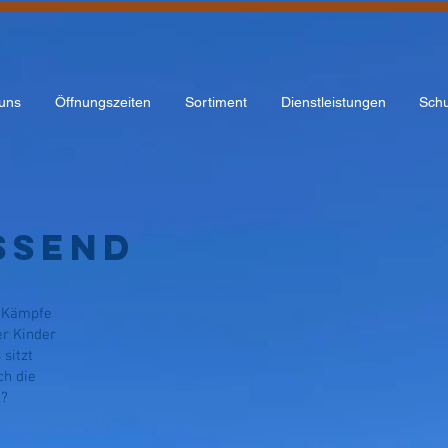
uns
Öffnungszeiten
Sortiment
Dienstleistungen
Schu
ssend
n Kämpfe
er Kinder
 sitzt
ch die
h?