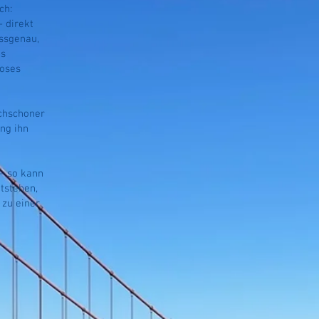
ch:
– direkt
assgenau,
es
loses
uchschoner
ng ihn
– so kann
tstehen,
 zu einer