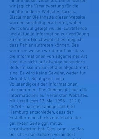
Inhalte dieser Websites. Daher weisen
wir jegliche Verantwortung für die
Inhalte anderer Websites zurück.
Disclaimer Die Inhalte dieser Website
wurden sorgfältig erarbeitet, wobei
Wert darauf gelegt wurde, zutreffende
und aktuelle Information zur Verfügung
zu stellen. Gleichwohl ist es möglich,
dass Fehler auftreten können. Des
weiteren weisen wir darauf hin, dass
die Informationen von allgemeiner Art
sind, die nicht auf etwaige besondere
Bedürfnisse im Einzelfalle abgestimmt
sind. Es wird keine Gewähr, weder für
Aktualität, Richtigkeit noch
Vollständigkeit der Informationen
übernommen. Das Gleiche gilt auch für
Informationen auf verlinkten Websites.
Mit Urteil vom 12. Mai 1998 - 312 O
85/98 - hat das Landgericht (LG)
Hamburg entschieden, dass der
Ersteller eines Links die Inhalte der
gelinkten Seite ggf. mit zu
verantworten hat. Dies kann - so das
Gericht - nur dadurch verhindert