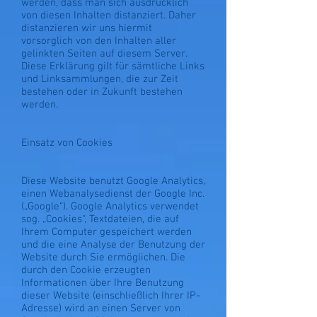
werden, dass man sich ausdrücklich
von diesen Inhalten distanziert. Daher
distanzieren wir uns hiermit
vorsorglich von den Inhalten aller
gelinkten Seiten auf diesem Server.
Diese Erklärung gilt für sämtliche Links
und Linksammlungen, die zur Zeit
bestehen oder in Zukunft bestehen
werden.
Einsatz von Cookies
Diese Website benutzt Google Analytics,
einen Webanalysedienst der Google Inc.
(„Google“). Google Analytics verwendet
sog. „Cookies“, Textdateien, die auf
Ihrem Computer gespeichert werden
und die eine Analyse der Benutzung der
Website durch Sie ermöglichen. Die
durch den Cookie erzeugten
Informationen über Ihre Benutzung
dieser Website (einschließlich Ihrer IP-
Adresse) wird an einen Server von