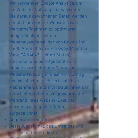
Wir verwenden Google Analytics, um
die Website-Nutzung zu analysieren.
Die daraus gewonnenen Daten werden
genutzt, um unsere Website sowie
Werbemaßnahmen zu optimieren.
Google Analytics ist ein
Webanalysedienst, der von Google Inc.
(1600 Amphitheatre Parkway, Mountain
View, CA 94043, United States)
betrieben und bereitgestellt wird.
Google verarbeitet die Daten zur
Website-Nutzung in unserem Auftrag
und verpflichtet sich vertraglich zu
Maßnahmen, um die Vertraulichkeit der
verarbeiteten Daten zu gewährleisten.
Während Ihres Website-Besuchs
werden u.a. folgende Daten
aufgezeichnet:
Aufgerufene Seiten
Bestellungen inkl. des Umsatzes und
der bestellten Produkte