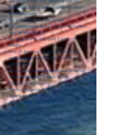
Die Erreichung von "Website-Zielen"
(z.B. Kontaktanfragen und Newsletter-
Anmeldungen)
Ihr Verhalten auf den Seiten
(beispielsweise Klicks, Scroll-Verhalten
und Verweildauer)
Ihr ungefährer Standort (Land und
Stadt)
Ihre IP-Adresse (in gekürzter Form,
sodass keine eindeutige Zuordnung
möglich ist)
Technische Informationen wie Browser,
Internetanbieter, Endgerät und
Bildschirmauflösung
Herkunftsquelle Ihres Besuchs (d.h.
über welche Website bzw. über welches
Werbemittel Sie zu uns gekommen
sind)
Diese Daten werden an einen Server
von Google in den USA übertragen.
Google beachtet dabei die
Datenschutzbestimmungen des „EU-US