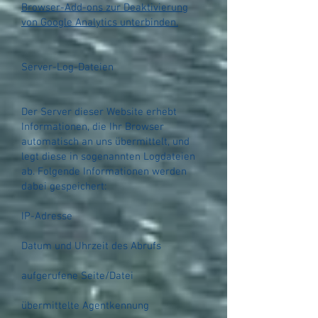
Browser-Add-ons zur Deaktivierung
von Google Analytics unterbinden.
Server-Log-Dateien
Der Server dieser Website erhebt
Informationen, die Ihr Browser
automatisch an uns übermittelt, und
legt diese in sogenannten Logdateien
ab. Folgende Informationen werden
dabei gespeichert:
IP-Adresse
Datum und Uhrzeit des Abrufs
aufgerufene Seite/Datei
übermittelte Agentkennung