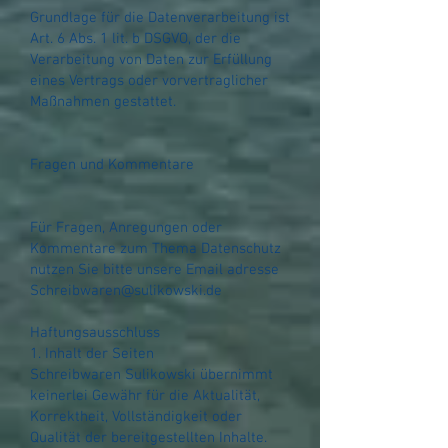
Grundlage für die Datenverarbeitung ist
Art. 6 Abs. 1 lit. b DSGVO, der die
Verarbeitung von Daten zur Erfüllung
eines Vertrags oder vorvertraglicher
Maßnahmen gestattet.
Fragen und Kommentare
Für Fragen, Anregungen oder
Kommentare zum Thema Datenschutz
nutzen Sie bitte unsere Email adresse
Schreibwaren@sulikowski.de
Haftungsausschluss
1. Inhalt der Seiten
Schreibwaren Sulikowski übernimmt
keinerlei Gewähr für die Aktualität,
Korrektheit, Vollständigkeit oder
Qualität der bereitgestellten Inhalte.