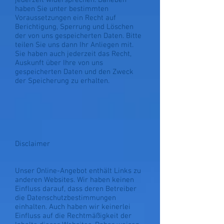
jederzeit widersprechen. Daneben
haben Sie unter bestimmten
Voraussetzungen ein Recht auf
Berichtigung, Sperrung und Löschen
der von uns gespeicherten Daten. Bitte
teilen Sie uns dann Ihr Anliegen mit.
Sie haben auch jederzeit das Recht,
Auskunft über Ihre von uns
gespeicherten Daten und den Zweck
der Speicherung zu erhalten.
Disclaimer
Unser Online-Angebot enthält Links zu
anderen Websites. Wir haben keinen
Einfluss darauf, dass deren Betreiber
die Datenschutzbestimmungen
einhalten. Auch haben wir keinerlei
Einfluss auf die Rechtmäßigkeit der