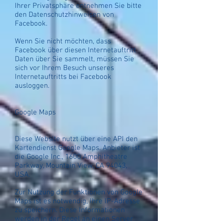
Ihrer Privatsphäre entnehmen Sie bitte
den Datenschutzhinweisen von
Facebook.
Wenn Sie nicht möchten, dass
Facebook über diesen Internetauftritt
Daten über Sie sammelt, müssen Sie
sich vor Ihrem Besuch unseres
Internetauftritts bei Facebook
ausloggen.
Google Maps
Diese Website nutzt über eine API den
Kartendienst Google Maps. Anbieter ist
die Google Inc., 1600 Amphitheatre
Parkway, Mountain View, CA 94043,
USA.
Zur Nutzung der Funktionen von Google
Maps ist es notwendig, Ihre IP-Adresse
zu speichern. Diese Informationen
werden in der Regel an einen Server