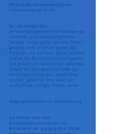
Weitergabe personenbezogener
Informationen an Dritte
Wir verwenden Ihre
personenbezogenen Informationen nur
innerhalb unseres Unternehmens.
Darüber hinaus geben wir Ihre Daten
generell nicht an Dritte weiter. Alle
Personen, die mit Ihren Daten arbeiten,
sind an das Bundesdatenschutzgesetz
und gesetzliche Vorschriften gebunden.
Soweit wir aber gesetzlich oder per
Gerichtsbeschluss dazu verpflichtet
werden, geben wir Ihre Daten an
auskunftsberechtigte Stellen weiter.
Widerspruchsrecht zur Datennutzung
Sie können nach dem
Bundesdatenschutzgesetz als
Betroffener der Nutzung Ihrer Daten