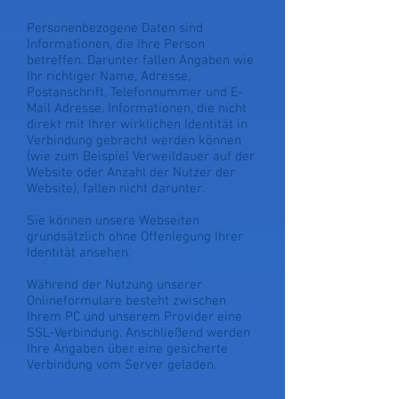
Personenbezogene Daten sind
Informationen, die Ihre Person
betreffen. Darunter fallen Angaben wie
Ihr richtiger Name, Adresse,
Postanschrift, Telefonnummer und E-
Mail Adresse. Informationen, die nicht
direkt mit Ihrer wirklichen Identität in
Verbindung gebracht werden können
(wie zum Beispiel Verweildauer auf der
Website oder Anzahl der Nutzer der
Website), fallen nicht darunter.
Sie können unsere Webseiten
grundsätzlich ohne Offenlegung Ihrer
Identität ansehen.
Während der Nutzung unserer
Onlineformulare besteht zwischen
Ihrem PC und unserem Provider eine
SSL-Verbindung. Anschließend werden
Ihre Angaben über eine gesicherte
Verbindung vom Server geladen.