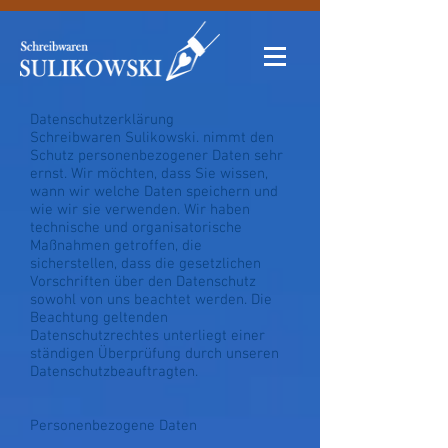
Datenschutzerklärung
Schreibwaren Sulikowski. nimmt den
Schutz personenbezogener Daten sehr
ernst. Wir möchten, dass Sie wissen,
wann wir welche Daten speichern und
wie wir sie verwenden. Wir haben
technische und organisatorische
Maßnahmen getroffen, die
sicherstellen, dass die gesetzlichen
Vorschriften über den Datenschutz
sowohl von uns beachtet werden. Die
Beachtung geltenden
Datenschutzrechtes unterliegt einer
ständigen Überprüfung durch unseren
Datenschutzbeauftragten.
Personenbezogene Daten