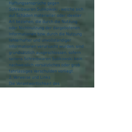
Haftungsansprüche gegen
Schreibwaren Sulikowski , welche sich
auf Schäden materieller oder ideeller
Art beziehen, die durch die Nutzung
oder Nichtnutzung der dargebotenen
Informationen bzw. durch die Nutzung
fehlerhafter und unvollständiger
Informationen verursacht wurden, sind
grundsätzlich ausgeschlossen, sofern
seitens Schreibwaren Sulikowski kein
nachweislich vorsätzliches oder grob
fahrlässiges Verschulden vorliegt.
2. Verweise und Links
Die Verantwortlichkeit des
Diensteanbieters beschränkt sich
ausschließlich auf die vom
Diensteanbieter bereitgehaltenen
eigenen Inhalte. Darüber hinaus enthält
die Website auch entsprechend
gekennzeichnete Verweise oder Links
auf Websites Dritter. Auf die aktuelle