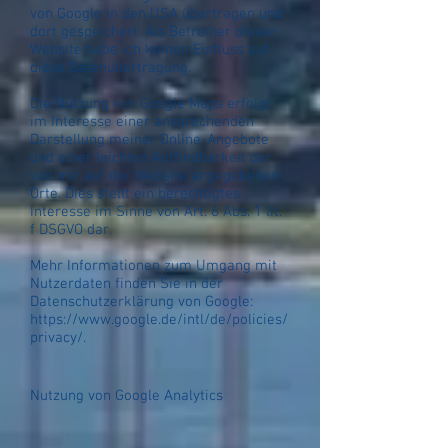
von Google in den USA übertragen und
dort gespeichert. Als B
etreiber dieser
Website habe ich keinen Einfluss auf
diese Datenübertragung.
Die Nutzung von Google Maps erfolgt
im Interesse einer ansprechenden
Darstellung meiner Online-Angebote
und einer leichten Auffindbarkeit der
von mir auf der Website angegebenen
Orte. Dies stellt ein berechtigtes
Interesse im Sinne von Art. 6 Abs. 1 lit.
f DSGVO dar.
Mehr Informationen zum Umgang mit
Nutzerdaten finden Sie in der
Datenschutzerklärung von Google:
https://www.google.de/intl/de/policies/
privacy/.
Nutzung von Google Analytics