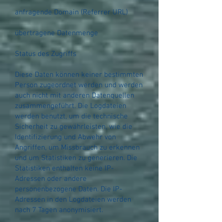
anfragende Domain (Referrer URL)
übertragene Datenmenge
Status des Zugriffs
Diese Daten können keiner bestimmten
Person zugeordnet werden und werden
auch nicht mit anderen Datenquellen
zusammengeführt. Die Logdateien
werden benutzt, um die technische
Sicherheit zu gewährleisten, wie die
Identifizierung und Abwehr von
Angriffen, um Missbrauch zu erkennen
und um Statistiken zu generieren. Die
Statistiken enthalten keine IP-
Adressen oder andere
personenbezogene Daten. Die IP-
Adressen in den Logdateien werden
nach 7 Tagen anonymisiert.