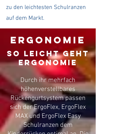
zu den leichtesten Schulranzen
auf dem Markt.
Ergonomie
So leicht geht
Ergonomie
Durch ihr mehrfach
höhenverstellbares
Rückengurtsystem passen
sich der ErgoFlex, ErgoFlex
MAX und ErgoFlex Easy
Schulranzen dem