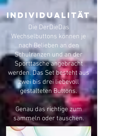
Individualität
Die DerDieDas
Wechselbuttons können je
nach Belieben an den
Schulranzen und an der
Sporttasche angebracht
werden. Das Set besteht aus
zwei bis drei liebevoll
gestalteten Buttons.
Genau das richtige zum
sammeln oder tauschen.