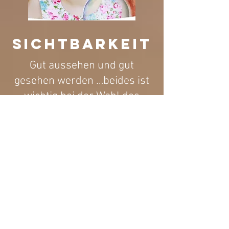
sichtbarkeit
Gut aussehen und gut
gesehen werden …beides ist
wichtig bei der Wahl des
richtigen Schulranzens und
Schulrucksacks.
Für mehr Sichtbarkeit sind
alle DerDieDas Modelle
deshalb mit
retroreflektierendem
Material ausgestattet, das